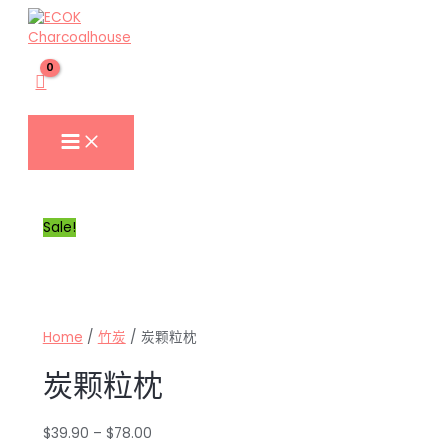
跳
至
内
容
MAIN
MENU
Sale!
Home
/
竹炭
/ 炭颗粒枕
炭颗粒枕
$
39.90
–
$
78.00