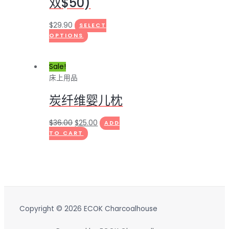
双$50)
$
29.90
SELECT
OPTIONS
Sale!
床上用品
炭纤维婴儿枕
$
36.00
$
25.00
ADD
TO CART
Copyright © 2026 ECOK Charcoalhouse