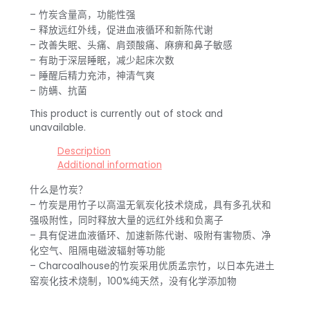
– 竹炭含量高，功能性强
– 释放远红外线，促进血液循环和新陈代谢
– 改善失眠、头痛、肩颈酸痛、麻痹和鼻子敏感
– 有助于深层睡眠，减少起床次数
– 睡醒后精力充沛，神清气爽
– 防螨、抗菌
This product is currently out of stock and
unavailable.
Description
Additional information
什么是竹炭？
– 竹炭是用竹子以高温无氧炭化技术烧成，具有多孔状和
强吸附性，同时释放大量的远红外线和负离子
– 具有促进血液循环、加速新陈代谢、吸附有害物质、净
化空气、阻隔电磁波辐射等功能
– Charcoalhouse的竹炭采用优质孟宗竹，以日本先进土
窑炭化技术烧制，100%纯天然，没有化学添加物