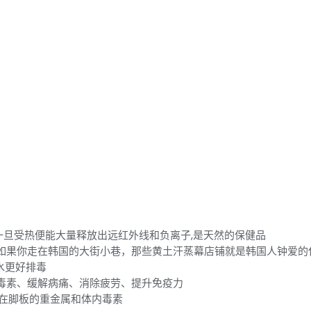
一旦受热便能大量释放出远红外线和负离子,是天然的保健品
，如果你走在韩国的大街小巷，那些黄土汗蒸幕店铺就是韩国人钟爱的
水更好排毒
毒素、缓解病痛、消除疲劳、提升免疫力
积在脚板的重金属和体内毒素