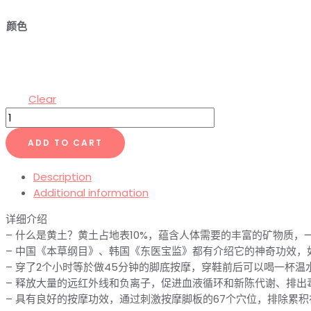
颜色
Clear
黄
土
ADD TO CART
按
摩
Description
鞋
Additional information
quantity
详细介绍
– 什么是黄土？黄土占地表10%，蕴含人体需要的丰富的矿物质，
– 中国《本草纲目》、韩国《东医宝监》都有介绍它的神奇功效
– 穿了2个小时等於做45分钟的脚底按摩，穿鞋前后可以喝一杯温
– 释放大量的远红外线和负离子，促进血液循环和新陈代谢、排出
– 具有良好的按摩功效，通过刺激按摩脚板的67个穴位，排除累