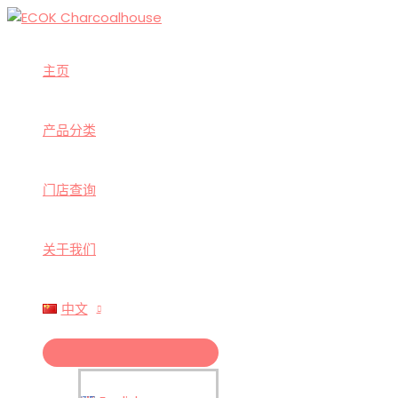
跳
至
内
主页
容
产品分类
门店查询
关于我们
中文
菜
单
切
换